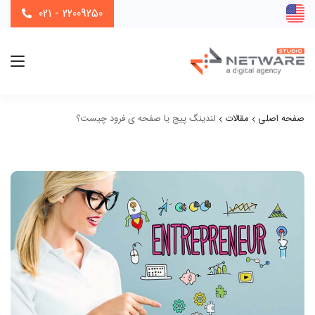
021 - 22009250
صفحه اصلی
مقالات
لندینگ پیج یا صفحه ی فرود چیست؟