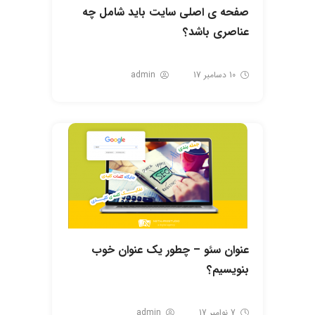
صفحه ی اصلی سایت باید شامل چه
عناصری باشد؟
10 دسامبر 17
admin
عنوان سئو – چطور یک عنوان خوب
بنویسیم؟
7 نوامبر 17
admin